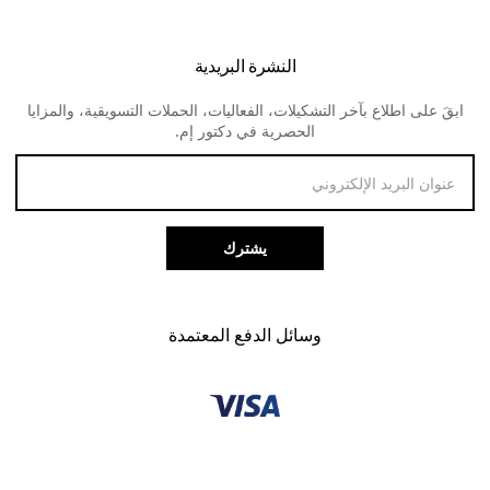
اوكلي
الشحن و التوصيل
النظارات الطبية للنساء
لنس مي
النشرة البريدية
الارجاع و المبالغ المستردة
ابقَ على اطلاع بآخر التشكيلات، الفعاليات، الحملات التسويقية، والمزايا
طرق الدفع
الحصرية في دكتور إم.
خدمة العملاء
يشترك
وسائل الدفع المعتمدة