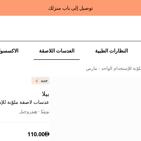
توصيل إلى باب منزلك
النظارات الطبية
العدسات اللاصقة
الاكسسوا
ّنة للإستخدام الواحد - مارس
جديد
بيلا
عدسات لاصقة ملوّنة للإ
يوميًا
-
هيدروجيل
110.00
