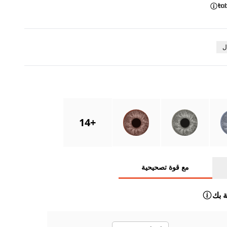
ل
14
+
مع قوة تصحيحية
 بك