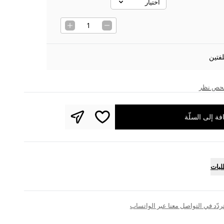
اختيار
Select option
1
فتين
حص نظر
فة إلى السلّة
لبات
تتردّد في التواصل معنا عبر الواتساب