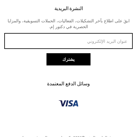
النظارات الطبية للنساء
لنس مي
النشرة البريدية
الارجاع و المبالغ المستردة
ابقَ على اطلاع بآخر التشكيلات، الفعاليات، الحملات التسويقية، والمزايا
طرق الدفع
الحصرية في دكتور إم.
خدمة العملاء
يشترك
وسائل الدفع المعتمدة