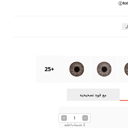
ل
25
+
مع قوة تصحيحية
1
2 عدسات/علبة