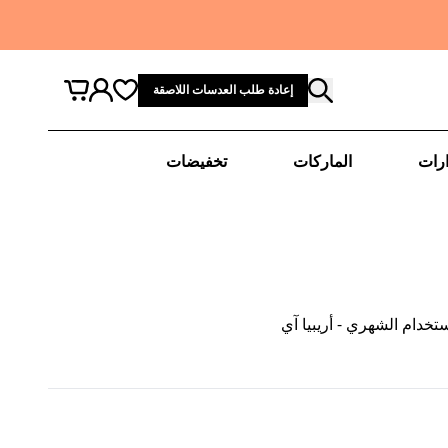
إعادة طلب العدسات اللاصقة
رات
الماركات
تخفيضات
تخدام الشهري - أريبيا آي