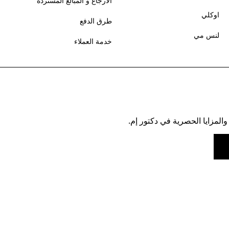
الارجاع و المبالغ المستردة
اوكلي
طرق الدفع
لنس مي
خدمة العملاء
والمزايا الحصرية في دكتور إم.