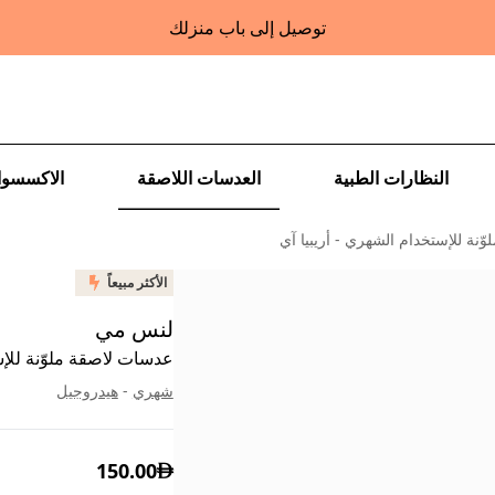
توصيل إلى باب منزلك
النظارات الطبية
العدسات اللاصقة
الاكسسوا
نة للإستخدام الشهري - أريبيا آي
الأكثر مبيعاً
لنس مي
عدسات لاصقة ملوّنة للإس
شهري
-
هيدروجيل
150.00
