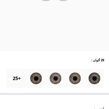
29 ألوان
:
25
+
لنس مي