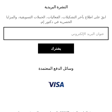
النظارات الطبية للنساء
لنس مي
النشرة البريدية
الارجاع و المبالغ المستردة
ابقَ على اطلاع بآخر التشكيلات، الفعاليات، الحملات التسويقية، والمزايا
طرق الدفع
الحصرية في دكتور إم.
خدمة العملاء
يشترك
وسائل الدفع المعتمدة