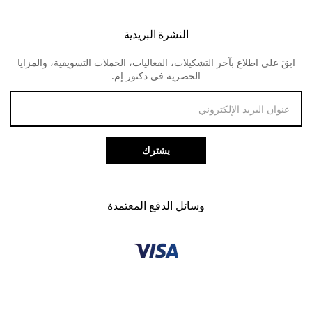
الشحن و التوصيل
النظارات الطبية للنساء
لنس مي
النشرة البريدية
الارجاع و المبالغ المستردة
ابقَ على اطلاع بآخر التشكيلات، الفعاليات، الحملات التسويقية، والمزايا
طرق الدفع
الحصرية في دكتور إم.
خدمة العملاء
يشترك
وسائل الدفع المعتمدة