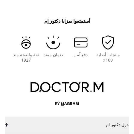
أستمتعوا بمزايا دكتور إم
منتجات أصلية
دفع آمن
ضمان ممتد
ثقة واضحة منذ
1927
100٪
حول دكتور ام