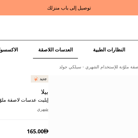
توصيل إلى باب منزلك
النظارات الطبية
العدسات اللاصقة
الاكسسوا
قة ملوّنة للإستخدام الشهري - سيلكي جولد
جديد
بيلا
إيليت عدسات لاصقة ملوّ
شهري
165.00
