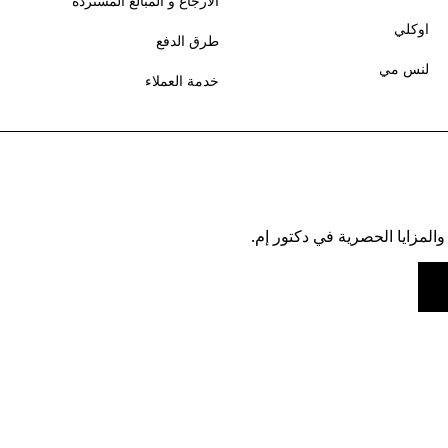
الارجاع و المبالغ المستردة
اوكلي
طرق الدفع
لنس مي
خدمة العملاء
والمزايا الحصرية في دكتور إم.