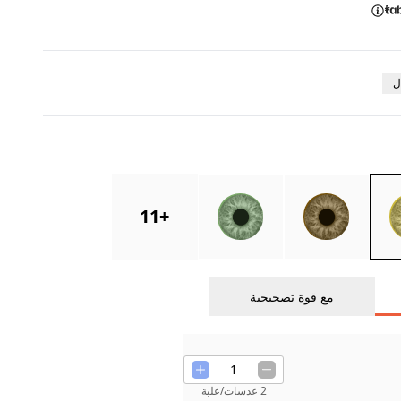
ل
11
+
مع قوة تصحيحية
1
2 عدسات/علبة