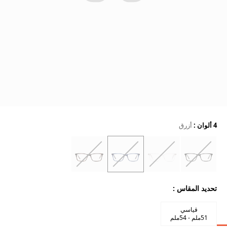
4 ألوان
:
أزرق
تحديد المقاس
:
قياسي
51ملم - 54ملم