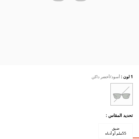
1 لون
:
أسود/أخضر داكن
تحديد المقاس
:
ضيق
55ملم أو أدناه