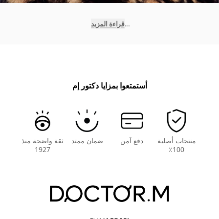
...
قراءة المزيد
أستمتعوا بمزايا دكتور إم
منتجات أصلية
دفع آمن
ضمان ممتد
ثقة واضحة منذ
1927
100٪