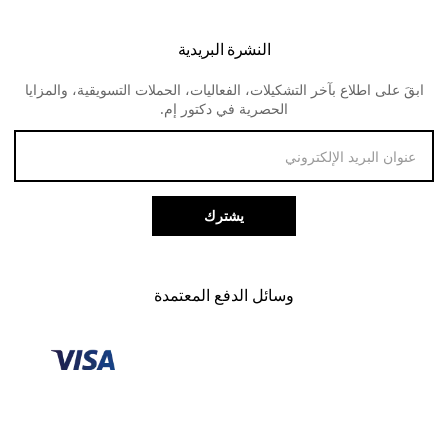
الشحن و التوصيل
النظارات الطبية للنساء
ديفا
النشرة البريدية
الارجاع و المبالغ المستردة
لنس مي
ابقَ على اطلاع بآخر التشكيلات، الفعاليات، الحملات التسويقية، والمزايا
طرق الدفع
الحصرية في دكتور إم.
خدمة العملاء
يشترك
وسائل الدفع المعتمدة