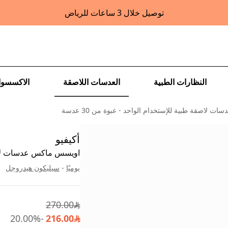
توصيل خلال 3 ساعات للرياض
النظارات الطبية
العدسات اللاصقة
الاكسسوا
لاصقة طبية للإستخدام الواحد - عبوة من 30 عدسة
أكيفيو
اويسس ماكس عدسات لاصقة ط
يوميًا
-
سيليكون هيدروجل
270.00

20.00
%
-
216.00
