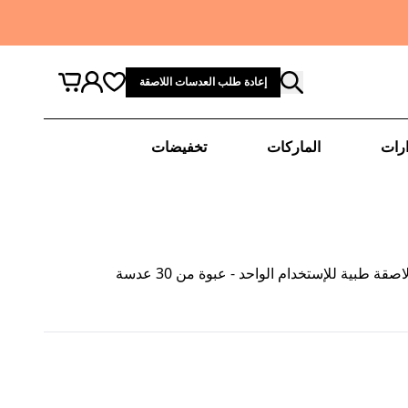
إعادة طلب العدسات اللاصقة
رات
الماركات
تخفيضات
بية للإستخدام الواحد - عبوة من 30 عدسة