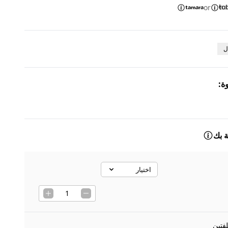
or
ل
ة
:
 بك
اختيار
Select option
1
فتين