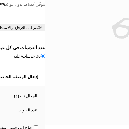
تتوفّر أقساط بدون فوائد
غير قابل للإرجاع أو الاستبدا
عدد العدسات في كل عبو
30 عدسات/علبة
إدخال الوصفة الخاصة
المجال (القوّة)
عدد العبوات
أحتاج إلى قوتين مختل