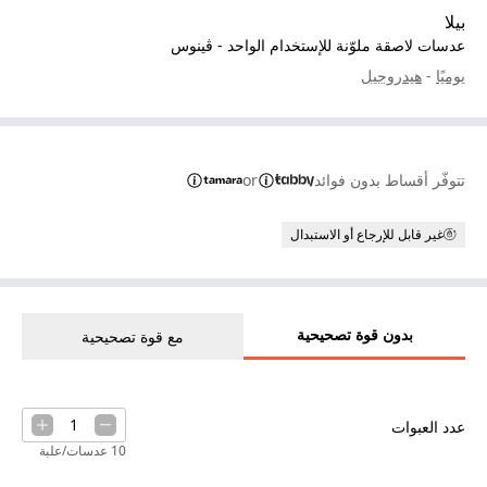
بيلا
عدسات لاصقة ملوّنة للإستخدام الواحد - ڤينوس
يوميًا
-
هيدروجيل
تتوفّر أقساط بدون فوائد
or
غير قابل للإرجاع أو الاستبدال
بدون قوة تصحيحية
مع قوة تصحيحية
1
عدد العبوات
10 عدسات/علبة