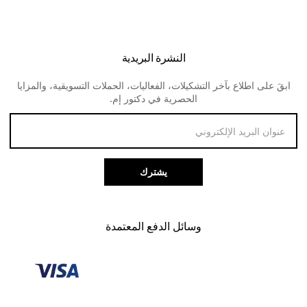
اتصل بنا
النظارات الطبية للرجال
اوكلي
الشحن و التوصيل
النظارات الطبية للنساء
ديفا
النشرة البريدية
الارجاع و المبالغ المستردة
لنس مي
ابقَ على اطلاع بآخر التشكيلات، الفعاليات، الحملات التسويقية، والمزايا
طرق الدفع
الحصرية في دكتور إم.
خدمة العملاء
يشترك
وسائل الدفع المعتمدة