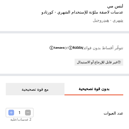
لنس مي
عدسات لاصقة ملوّنة للإستخدام الشهري - كورتادو
شهري
-
هيدروجيل
تتوفّر أقساط بدون فوائد
or
غير قابل للإرجاع أو الاستبدال
بدون قوة تصحيحية
مع قوة تصحيحية
1
عدد العبوات
2 عدسات/علبة