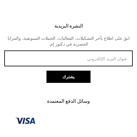
اتصل بنا
النظارات الطبية للرجال
اوكلي
الشحن و التوصيل
النظارات الطبية للنساء
ديفا
النشرة البريدية
الارجاع و المبالغ المستردة
لنس مي
ابقَ على اطلاع بآخر التشكيلات، الفعاليات، الحملات التسويقية، والمزايا
طرق الدفع
الحصرية في دكتور إم.
خدمة العملاء
يشترك
وسائل الدفع المعتمدة