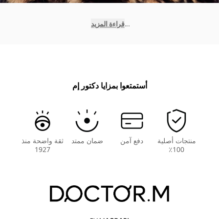
...
قراءة المزيد
أستمتعوا بمزايا دكتور إم
منتجات أصلية
دفع آمن
ضمان ممتد
ثقة واضحة منذ
1927
100٪