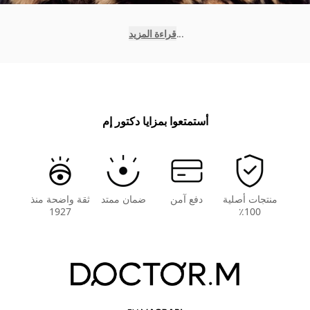
...
قراءة المزيد
أستمتعوا بمزايا دكتور إم
منتجات أصلية
دفع آمن
ضمان ممتد
ثقة واضحة منذ
1927
100٪