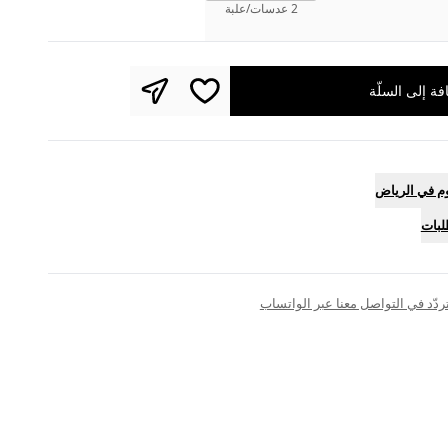
2 عدسات/علبة
فة إلى السلّة
م في الرياض
لبات
تتردّد في التواصل معنا عبر الواتساب