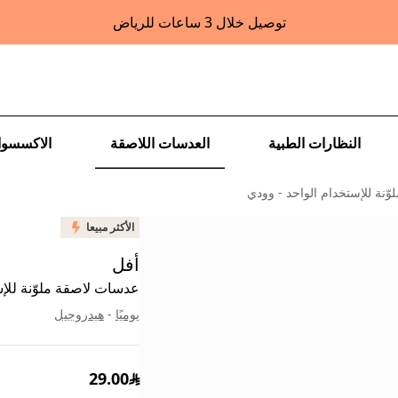
توصيل خلال 3 ساعات للرياض
النظارات الطبية
العدسات اللاصقة
الاكسسوا
ّنة للإستخدام الواحد - وودي
الأكثر مبيعا
أفل
عدسات لاصقة ملوّنة للإس
يوميًا
-
هيدروجيل
29.00
