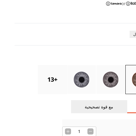
or
ل
13
+
مع قوة تصحيحية
1