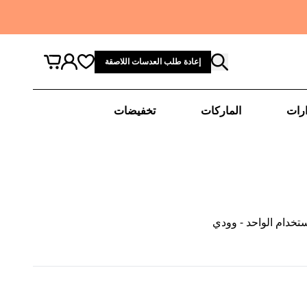
إعادة طلب العدسات اللاصقة
رات
الماركات
تخفيضات
تخدام الواحد - وودي