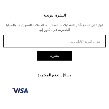
اوكلي
الشحن و التوصيل
النظارات الطبية للنساء
ديفا
النشرة البريدية
الارجاع و المبالغ المستردة
لنس مي
ابقَ على اطلاع بآخر التشكيلات، الفعاليات، الحملات التسويقية، والمزايا
طرق الدفع
الحصرية في دكتور إم.
خدمة العملاء
يشترك
وسائل الدفع المعتمدة