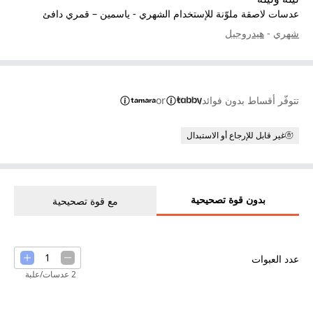
عدسات لاصقة ملوّنة للإستخدام الشهري - ياسمين – قمري دافئ
شهري
-
هيدروجيل
تتوفّر أقساط بدون فوائد
or
غير قابل للإرجاع أو الاستبدال
بدون قوة تصحيحية
مع قوة تصحيحية
1
عدد العبوات
2 عدسات/علبة